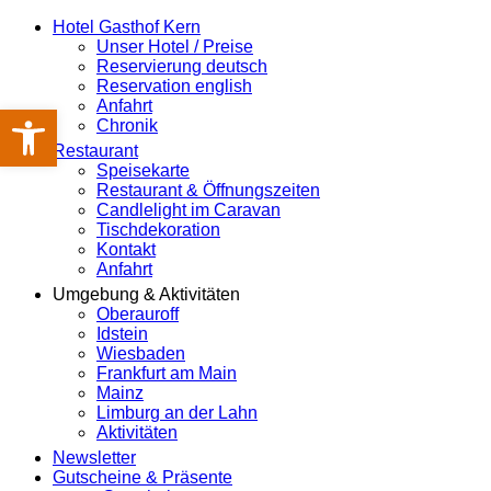
Hotel Gasthof Kern
Unser Hotel / Preise
Reservierung deutsch
Reservation english
Anfahrt
Werkzeugleiste öffnen
Chronik
Restaurant
Speisekarte
Restaurant & Öffnungszeiten
Candlelight im Caravan
Tischdekoration
Kontakt
Anfahrt
Umgebung & Aktivitäten
Oberauroff
Idstein
Wiesbaden
Frankfurt am Main
Mainz
Limburg an der Lahn
Aktivitäten
Newsletter
Gutscheine & Präsente