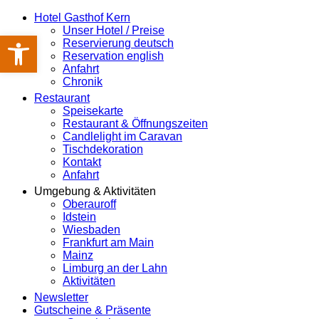
Hotel Gasthof Kern
Unser Hotel / Preise
Werkzeugleiste öffnen
Reservierung deutsch
Reservation english
Anfahrt
Chronik
Restaurant
Speisekarte
Restaurant & Öffnungszeiten
Candlelight im Caravan
Tischdekoration
Kontakt
Anfahrt
Umgebung & Aktivitäten
Oberauroff
Idstein
Wiesbaden
Frankfurt am Main
Mainz
Limburg an der Lahn
Aktivitäten
Newsletter
Gutscheine & Präsente