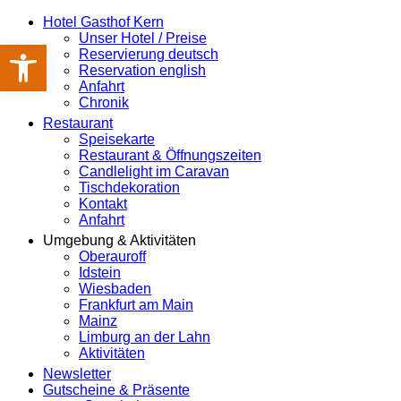
Hotel Gasthof Kern
Unser Hotel / Preise
Werkzeugleiste öffnen
Reservierung deutsch
Reservation english
Anfahrt
Chronik
Restaurant
Speisekarte
Restaurant & Öffnungszeiten
Candlelight im Caravan
Tischdekoration
Kontakt
Anfahrt
Umgebung & Aktivitäten
Oberauroff
Idstein
Wiesbaden
Frankfurt am Main
Mainz
Limburg an der Lahn
Aktivitäten
Newsletter
Gutscheine & Präsente