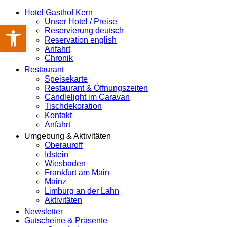
Hotel Gasthof Kern
Unser Hotel / Preise
Werkzeugleiste öffnen
Reservierung deutsch
Reservation english
Anfahrt
Chronik
Restaurant
Speisekarte
Restaurant & Öffnungszeiten
Candlelight im Caravan
Tischdekoration
Kontakt
Anfahrt
Umgebung & Aktivitäten
Oberauroff
Idstein
Wiesbaden
Frankfurt am Main
Mainz
Limburg an der Lahn
Aktivitäten
Newsletter
Gutscheine & Präsente