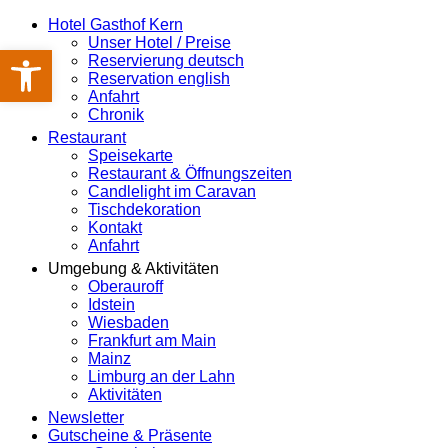
Hotel Gasthof Kern
Unser Hotel / Preise
Werkzeugleiste öffnen
Reservierung deutsch
Reservation english
Anfahrt
Chronik
Restaurant
Speisekarte
Restaurant & Öffnungszeiten
Candlelight im Caravan
Tischdekoration
Kontakt
Anfahrt
Umgebung & Aktivitäten
Oberauroff
Idstein
Wiesbaden
Frankfurt am Main
Mainz
Limburg an der Lahn
Aktivitäten
Newsletter
Gutscheine & Präsente