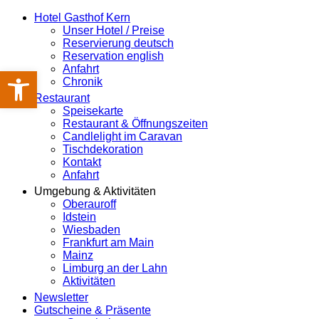
Hotel Gasthof Kern
Unser Hotel / Preise
Reservierung deutsch
Reservation english
Anfahrt
Werkzeugleiste öffnen
Chronik
Restaurant
Speisekarte
Restaurant & Öffnungszeiten
Candlelight im Caravan
Tischdekoration
Kontakt
Anfahrt
Umgebung & Aktivitäten
Oberauroff
Idstein
Wiesbaden
Frankfurt am Main
Mainz
Limburg an der Lahn
Aktivitäten
Newsletter
Gutscheine & Präsente